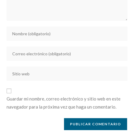
Introducí
tu
nombre
Introducí
o
tu
nombre
dirección
de
Introducí
de
usuario
la
correo
para
URL
electrónico
comentar
de
para
Guardar mi nombre, correo electrónico y sitio web en este
tu
comentar
navegador para la próxima vez que haga un comentario.
sitio
web
(opcional)