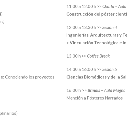
11:00 a 12:00 h
>> Charla – Aula
4)
Construcción del póster cientí
os)
12:00 a 13:30 h
>> Sesión 4
Ingenierías, Arquitecturas y T
+ Vinculación Tecnológica e I
13:30 h
>> Coffee Break
14:30 a 16:00 h
>> Sesión 5
le:
Conociendo los proyectos
Ciencias Biomédicas y de la Sa
16:00 h >>
Brindis
– Aula Magna
Mención a Pósteres Narrados
plinarios)