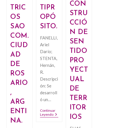
CON
TRIC
TIPR
STRU
OS
OPÓ
CCIÓ
SAO
SITO.
N DE
COM.
FANELLI,
SEN
CIUD
Ariel
TIDO
Darío;
AD
STENTA,
PRO
DE
Hernán,
YECT
R.
ROS
UAL
Descripci
ARIO
ón: Se
DE
,
desarroll
TERR
ó un…
ARG
ITOR
ENTI
Continuar
Influencia
Leyendo
IOS
De
NA.
La