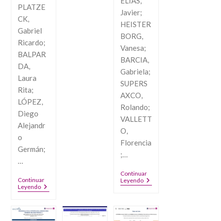
Duración
ELIAS,
PLATZE
De
Javier;
Tormentas
CK,
En
HEISTER
Gabriel
El
BORG,
Diseño
Ricardo;
De
Vanesa;
BALPAR
Aprovechamientos
BARCIA,
Multipropósito.
DA,
Gabriela;
Laura
SUPERS
Rita;
AXCO,
LÓPEZ,
Rolando;
Diego
VALLETT
Alejandr
O,
o
Florencia
Germán;
;…
…
Continuar
Continuar
GEOMETRÍAS
Leyendo
IDENTIFICACIÓN
Leyendo
NARRATIVAS.
DE
REGISTROS,
FUENTES
REPRESENTACIONES
DE
Y
ERROR
ESTRUCTURAS