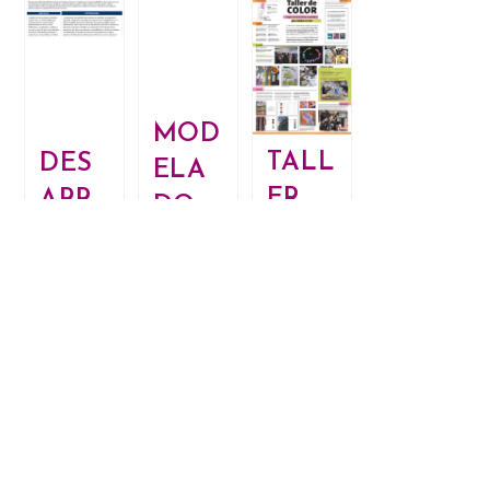
EN
GRÁFICAS
LOS
EN
MODELOS
LA
DIGITALES
CONSTRUCCIÓN
DE
DE
ELEVACIONES
SENTIDO
INTERFEROMÉTRICOS
PROYECTUAL
MOD
SAOCOM.
DE
CIUDAD
TERRITORIOS
TALL
DES
ELA
DE
ROSARIO,
ER
ARR
DO
ARGENTINA.
DE
OLL
BASA
COL
O DE
DO
OR –
LA
EN
EXPE
INTE
DAT
RIME
RFAC
OS,
NTA
E
OPE
CIO
DEL
RACI
NES
LAB