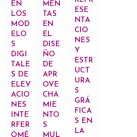
REPR
EN
MEN
ESE
LOS
TAS
NTA
MOD
EN
CIO
ELO
EL
NES
S
DISE
Y
DIGI
ÑO
ESTR
TALE
DE
UCT
S DE
APR
URA
ELEV
OVE
S
ACIO
CHA
GRÁ
NES
MIE
FICA
INTE
NTO
S EN
RFER
S
LA
OMÉ
MUL