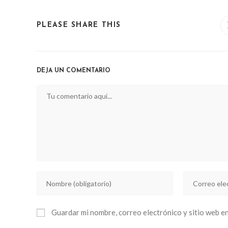
SHARE
PLEASE SHARE THIS
THIS
CONTENT
DEJA UN COMENTARIO
Comentario
Introducí
Introducí
tu
tu
nombre
dirección
Guardar mi nombre, correo electrónico y sitio web e
o
de