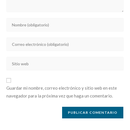
Introducí
tu
nombre
Introducí
o
tu
nombre
dirección
de
Introducí
de
usuario
la
correo
para
URL
electrónico
comentar
de
para
Guardar mi nombre, correo electrónico y sitio web en este
tu
comentar
navegador para la próxima vez que haga un comentario.
sitio
web
(opcional)