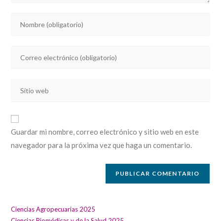
Introducí
tu
nombre
Introducí
o
tu
nombre
dirección
de
Introducí
de
usuario
la
correo
para
URL
electrónico
comentar
de
para
Guardar mi nombre, correo electrónico y sitio web en este
tu
comentar
navegador para la próxima vez que haga un comentario.
sitio
web
(opcional)
Ciencias Agropecuarias 2025
Ciencias Biomédicas y de la Salud 2025