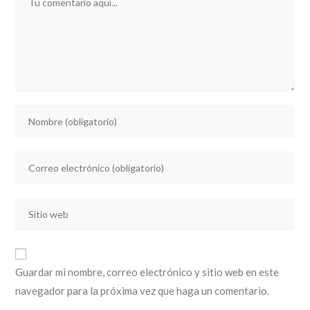
Introducí
tu
nombre
Introducí
o
tu
nombre
dirección
de
Introducí
de
usuario
la
correo
para
URL
electrónico
comentar
de
para
Guardar mi nombre, correo electrónico y sitio web en este
tu
comentar
navegador para la próxima vez que haga un comentario.
sitio
web