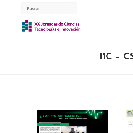
11C – 