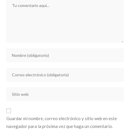
Comentario
Introducí
tu
nombre
Introducí
o
tu
nombre
dirección
de
Introducí
de
usuario
la
correo
para
URL
electrónico
comentar
de
para
Guardar mi nombre, correo electrónico y sitio web en este
tu
comentar
navegador para la próxima vez que haga un comentario.
sitio