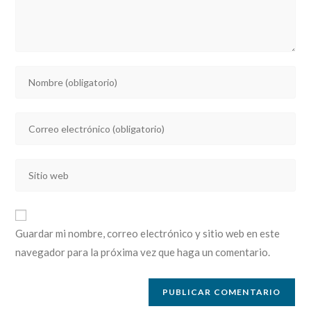
Introducí
tu
nombre
Introducí
o
tu
nombre
dirección
de
Introducí
de
usuario
la
correo
para
URL
electrónico
comentar
de
para
Guardar mi nombre, correo electrónico y sitio web en este
tu
comentar
navegador para la próxima vez que haga un comentario.
sitio
web
(opcional)