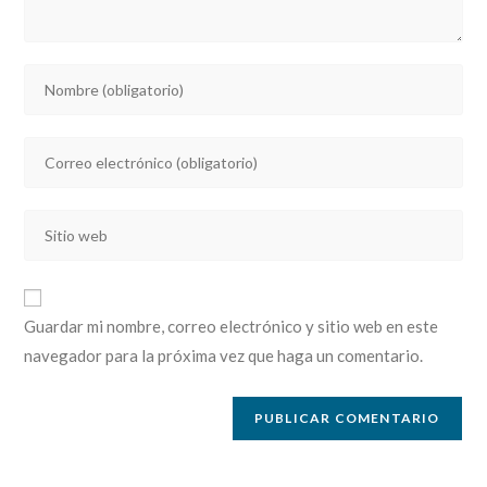
Introducí
tu
nombre
Introducí
o
tu
nombre
dirección
de
Introducí
de
usuario
la
correo
para
URL
electrónico
comentar
de
para
Guardar mi nombre, correo electrónico y sitio web en este
tu
comentar
navegador para la próxima vez que haga un comentario.
sitio
web
(opcional)