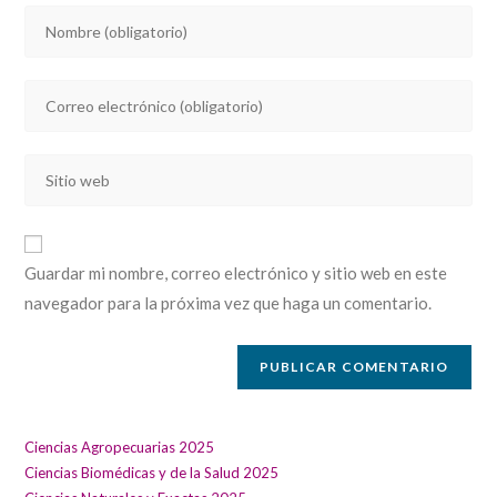
Introducí
tu
nombre
Introducí
o
tu
nombre
dirección
de
Introducí
de
usuario
la
correo
para
URL
electrónico
comentar
de
para
Guardar mi nombre, correo electrónico y sitio web en este
tu
comentar
navegador para la próxima vez que haga un comentario.
sitio
web
(opcional)
Ciencias Agropecuarias 2025
Ciencias Biomédicas y de la Salud 2025