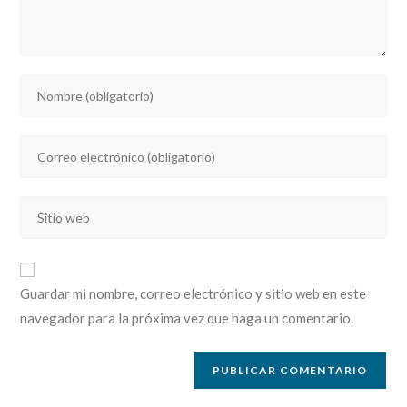
Introducí
tu
nombre
Introducí
o
tu
nombre
dirección
de
Introducí
de
usuario
la
correo
para
URL
electrónico
comentar
de
para
Guardar mi nombre, correo electrónico y sitio web en este
tu
comentar
navegador para la próxima vez que haga un comentario.
sitio
web
(opcional)