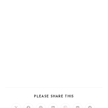
SHARE
PLEASE SHARE THIS
THIS
CONTENT