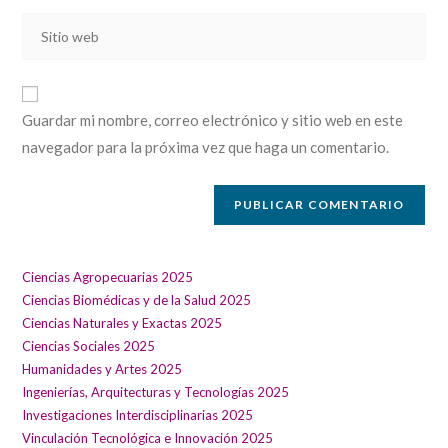
dirección
de
Introducí
de
usuario
la
correo
para
URL
electrónico
comentar
de
para
Guardar mi nombre, correo electrónico y sitio web en este
tu
comentar
navegador para la próxima vez que haga un comentario.
sitio
web
(opcional)
Ciencias Agropecuarias 2025
Ciencias Biomédicas y de la Salud 2025
Ciencias Naturales y Exactas 2025
Ciencias Sociales 2025
Humanidades y Artes 2025
Ingenierías, Arquitecturas y Tecnologías 2025
Investigaciones Interdisciplinarias 2025
Vinculación Tecnológica e Innovación 2025