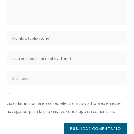
Introducí
tu
nombre
Introducí
o
tu
nombre
dirección
de
Introducí
de
usuario
la
correo
para
URL
electrónico
comentar
de
para
Guardar mi nombre, correo electrónico y sitio web en este
tu
comentar
navegador para la próxima vez que haga un comentario.
sitio
web
(opcional)