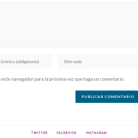
Introducí
la
URL
n este navegador para la próxima vez que haga un comentario.
de
tu
sitio
web
(opcional)
TWITTER
FACEBOOK
INSTAGRAM