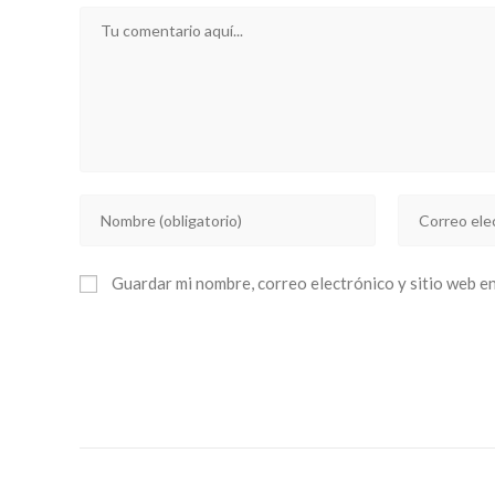
Comentario
Introducí
Introducí
tu
tu
nombre
dirección
Guardar mi nombre, correo electrónico y sitio web e
o
de
nombre
correo
de
electrónico
usuario
para
para
comentar
comentar