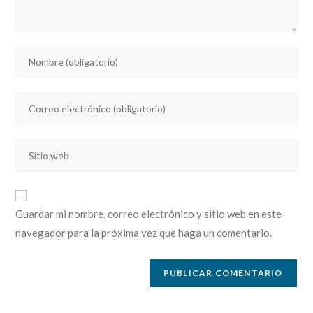
Introducí
tu
nombre
Introducí
o
tu
nombre
dirección
de
Introducí
de
usuario
la
correo
para
URL
electrónico
comentar
de
para
Guardar mi nombre, correo electrónico y sitio web en este
tu
comentar
navegador para la próxima vez que haga un comentario.
sitio
web
(opcional)