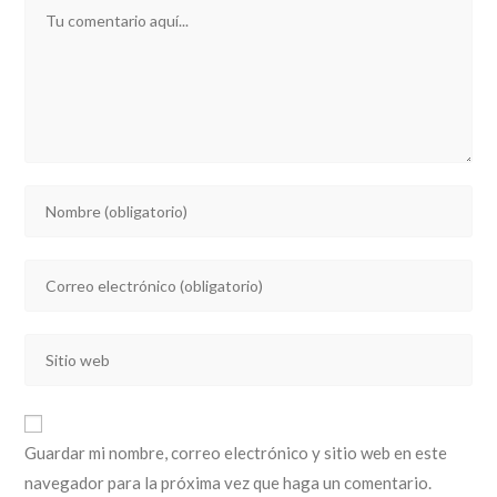
Comentario
Introducí
tu
nombre
Introducí
o
tu
nombre
dirección
de
Introducí
de
usuario
la
correo
para
URL
electrónico
comentar
de
para
Guardar mi nombre, correo electrónico y sitio web en este
tu
comentar
navegador para la próxima vez que haga un comentario.
sitio