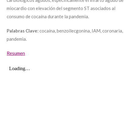
cardiológicos agudos, específicamente el infarto agudo de
miocardio con elevación del segmento ST asociados al
consumo de cocaína durante la pandemia.
Palabras Clave:
cocaína, benzoilecgonina, IAM, coronaria,
pandemia.
Resumen