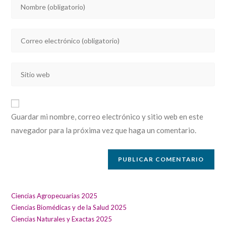
Introducí
tu
nombre
Introducí
o
tu
nombre
dirección
de
Introducí
de
usuario
la
correo
para
URL
electrónico
comentar
de
para
Guardar mi nombre, correo electrónico y sitio web en este
tu
comentar
navegador para la próxima vez que haga un comentario.
sitio
web
(opcional)
Ciencias Agropecuarias 2025
Ciencias Biomédicas y de la Salud 2025
Ciencias Naturales y Exactas 2025