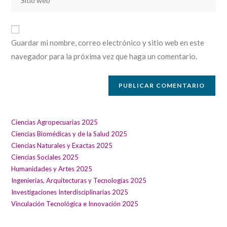
usuario
la
correo
para
URL
electrónico
comentar
de
para
Guardar mi nombre, correo electrónico y sitio web en este
tu
comentar
navegador para la próxima vez que haga un comentario.
sitio
web
(opcional)
Ciencias Agropecuarias 2025
Ciencias Biomédicas y de la Salud 2025
Ciencias Naturales y Exactas 2025
Ciencias Sociales 2025
Humanidades y Artes 2025
Ingenierías, Arquitecturas y Tecnologías 2025
Investigaciones Interdisciplinarias 2025
Vinculación Tecnológica e Innovación 2025