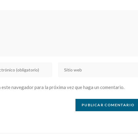
Introducí
la
URL
n este navegador para la próxima vez que haga un comentario.
de
tu
sitio
web
(opcional)