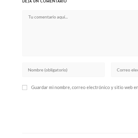
DEJA UN COMENTARIO
Comentario
Introducí
Introducí
tu
tu
nombre
dirección
Guardar mi nombre, correo electrónico y sitio web e
o
de
nombre
correo
de
electrónico
usuario
para
para
comentar
comentar