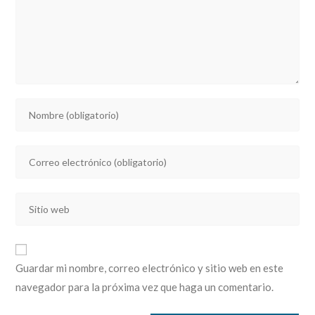
Introducí
tu
nombre
Introducí
o
tu
nombre
dirección
de
Introducí
de
usuario
la
correo
para
URL
electrónico
comentar
de
para
Guardar mi nombre, correo electrónico y sitio web en este
tu
comentar
navegador para la próxima vez que haga un comentario.
sitio
web