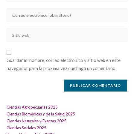
nombre
Introducí
o
tu
nombre
dirección
de
Introducí
de
usuario
la
correo
para
URL
electrónico
comentar
de
para
Guardar mi nombre, correo electrónico y sitio web en este
tu
comentar
navegador para la próxima vez que haga un comentario.
sitio
web
(opcional)
Ciencias Agropecuarias 2025
Ciencias Biomédicas y de la Salud 2025
Ciencias Naturales y Exactas 2025
Ciencias Sociales 2025