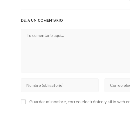
THIS
CONTENT
DEJA UN COMENTARIO
Comentario
Introducí
Introducí
tu
tu
nombre
dirección
Guardar mi nombre, correo electrónico y sitio web e
o
de
nombre
correo
de
electrónico
usuario
para