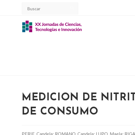
Ir
al
contenido
MEDICION DE NITRI
DE CONSUMO
PERIE, Candela; ROMANO, Candela; LUPO, Maela; RIGAL