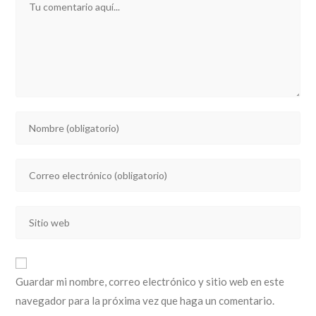
Introducí
tu
nombre
Introducí
o
tu
nombre
dirección
de
Introducí
de
usuario
la
correo
para
URL
electrónico
comentar
de
para
Guardar mi nombre, correo electrónico y sitio web en este
tu
comentar
navegador para la próxima vez que haga un comentario.
sitio