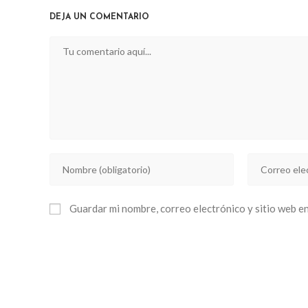
CONTENT
DEJA UN COMENTARIO
Comentario
Introducí
Introducí
tu
tu
nombre
dirección
Guardar mi nombre, correo electrónico y sitio web e
o
de
nombre
correo
de
electrónico
usuario
para
para
comentar
comentar