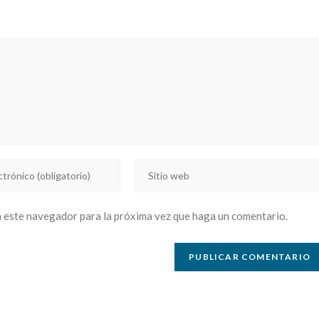
Introducí
la
URL
n este navegador para la próxima vez que haga un comentario.
de
tu
sitio
web
(opcional)