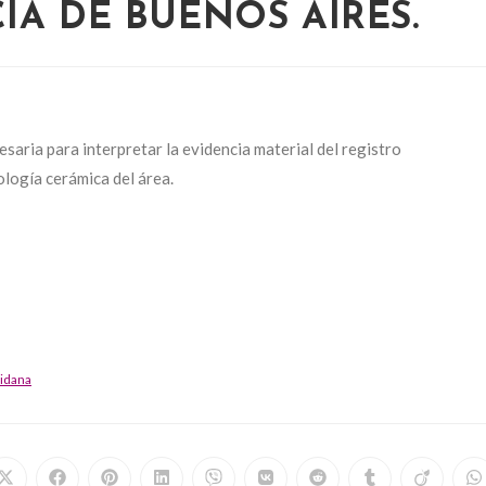
IA DE BUENOS AIRES.
saria para interpretar la evidencia material del registro
ología cerámica del área.
idana
Opens
Opens
Opens
Opens
Opens
Opens
Opens
Opens
Opens
O