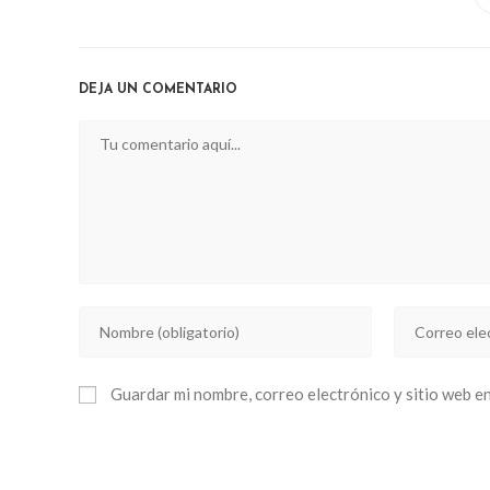
THIS
CONTENT
DEJA UN COMENTARIO
Comentario
Introducí
Introducí
tu
tu
nombre
dirección
Guardar mi nombre, correo electrónico y sitio web e
o
de
nombre
correo
de
electrónico
usuario
para