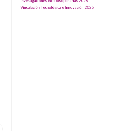
Investigaciones Interdisciplinarias 2025
Vinculación Tecnológica e Innovación 2025
pens