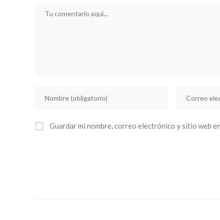
Comentario
Introducí
Introducí
tu
tu
nombre
dirección
Guardar mi nombre, correo electrónico y sitio web e
o
de
nombre
correo
de
electrónico
usuario
para
para
comentar
comentar