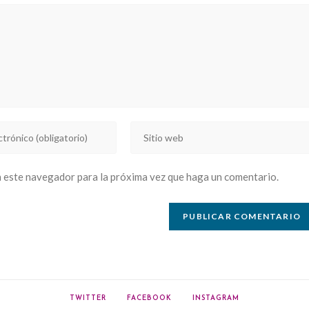
Introducí
la
URL
n este navegador para la próxima vez que haga un comentario.
de
tu
sitio
web
(opcional)
TWITTER
FACEBOOK
INSTAGRAM