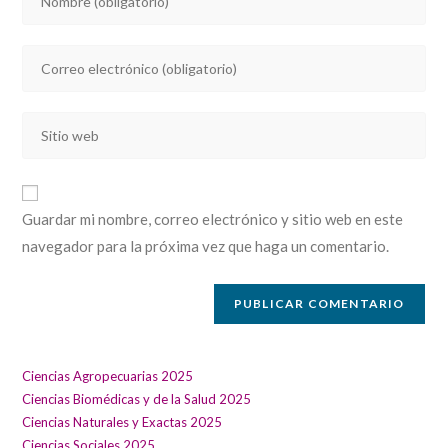
tu
nombre
Introducí
o
tu
nombre
dirección
de
Introducí
de
usuario
la
correo
para
URL
electrónico
comentar
de
para
Guardar mi nombre, correo electrónico y sitio web en este
tu
comentar
navegador para la próxima vez que haga un comentario.
sitio
web
(opcional)
Ciencias Agropecuarias 2025
Ciencias Biomédicas y de la Salud 2025
Ciencias Naturales y Exactas 2025
Ciencias Sociales 2025