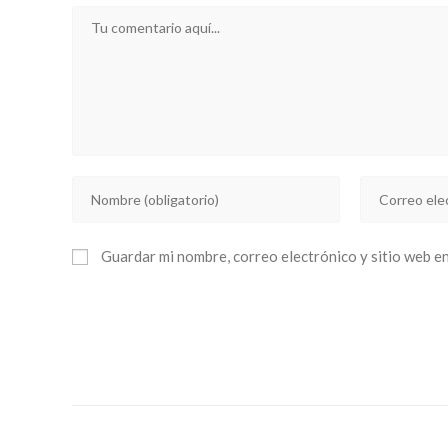
Comentario
Introducí
Introducí
tu
tu
nombre
dirección
Guardar mi nombre, correo electrónico y sitio web e
o
de
nombre
correo
de
electrónico
usuario
para
para
comentar
comentar