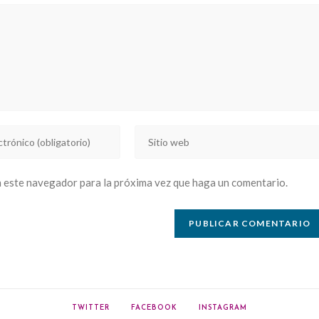
Introducí
la
URL
n este navegador para la próxima vez que haga un comentario.
de
tu
sitio
web
(opcional)
TWITTER
FACEBOOK
INSTAGRAM