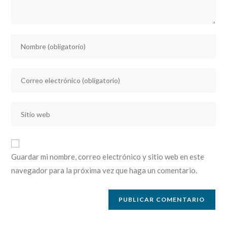
Introducí
tu
nombre
Introducí
o
tu
nombre
dirección
de
Introducí
de
usuario
la
correo
para
URL
electrónico
comentar
de
para
Guardar mi nombre, correo electrónico y sitio web en este
tu
comentar
navegador para la próxima vez que haga un comentario.
sitio
web
(opcional)