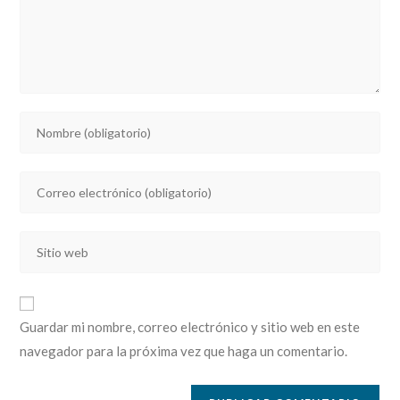
Introducí
tu
nombre
Introducí
o
tu
nombre
dirección
de
Introducí
de
usuario
la
correo
para
URL
electrónico
comentar
de
para
Guardar mi nombre, correo electrónico y sitio web en este
tu
comentar
navegador para la próxima vez que haga un comentario.
sitio
web
(opcional)