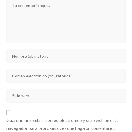
Comentario
Introducí
tu
nombre
Introducí
o
tu
nombre
dirección
de
Introducí
de
usuario
la
correo
para
URL
electrónico
comentar
de
para
Guardar mi nombre, correo electrónico y sitio web en este
tu
comentar
navegador para la próxima vez que haga un comentario.
sitio