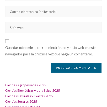
nombre
Introducí
o
tu
nombre
dirección
de
Introducí
de
usuario
la
correo
para
URL
electrónico
comentar
de
para
Guardar mi nombre, correo electrónico y sitio web en este
tu
comentar
navegador para la próxima vez que haga un comentario.
sitio
web
(opcional)
Ciencias Agropecuarias 2025
Ciencias Biomédicas y de la Salud 2025
Ciencias Naturales y Exactas 2025
Ciencias Sociales 2025