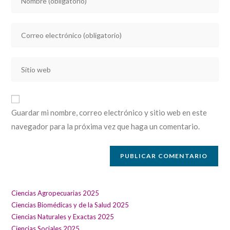
tu
nombre
Introducí
o
tu
nombre
dirección
de
Introducí
de
usuario
la
correo
para
URL
electrónico
comentar
de
para
Guardar mi nombre, correo electrónico y sitio web en este
tu
comentar
navegador para la próxima vez que haga un comentario.
sitio
web
(opcional)
Ciencias Agropecuarias 2025
Ciencias Biomédicas y de la Salud 2025
Ciencias Naturales y Exactas 2025
Ciencias Sociales 2025