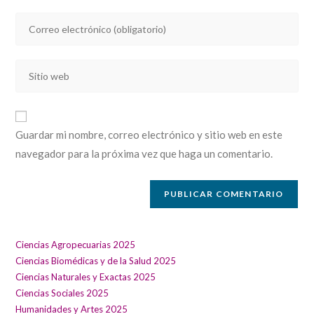
nombre
Introducí
o
tu
nombre
dirección
de
Introducí
de
usuario
la
correo
para
URL
electrónico
comentar
de
para
Guardar mi nombre, correo electrónico y sitio web en este
tu
comentar
navegador para la próxima vez que haga un comentario.
sitio
web
(opcional)
Ciencias Agropecuarias 2025
Ciencias Biomédicas y de la Salud 2025
Ciencias Naturales y Exactas 2025
Ciencias Sociales 2025
Humanidades y Artes 2025