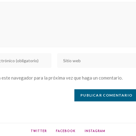
Introducí
la
URL
n este navegador para la próxima vez que haga un comentario.
de
tu
sitio
web
(opcional)
TWITTER
FACEBOOK
INSTAGRAM