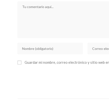
Comentario
Introducí
Introducí
tu
tu
nombre
dirección
Guardar mi nombre, correo electrónico y sitio web e
o
de
nombre
correo
de
electrónico
usuario
para
para
comentar
comentar