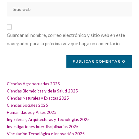
dirección
de
Introducí
de
usuario
la
correo
para
URL
electrónico
comentar
de
para
Guardar mi nombre, correo electrónico y sitio web en este
tu
comentar
navegador para la próxima vez que haga un comentario.
sitio
web
(opcional)
Ciencias Agropecuarias 2025
Ciencias Biomédicas y de la Salud 2025
Ciencias Naturales y Exactas 2025
Ciencias Sociales 2025
Humanidades y Artes 2025
Ingenierías, Arquitecturas y Tecnologías 2025
Investigaciones Interdisciplinarias 2025
Vinculación Tecnológica e Innovación 2025