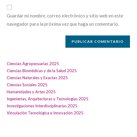
URL
electrónico
comentar
de
para
Guardar mi nombre, correo electrónico y sitio web en este
tu
comentar
navegador para la próxima vez que haga un comentario.
sitio
web
(opcional)
Ciencias Agropecuarias 2025
Ciencias Biomédicas y de la Salud 2025
Ciencias Naturales y Exactas 2025
Ciencias Sociales 2025
Humanidades y Artes 2025
Ingenierías, Arquitecturas y Tecnologías 2025
Investigaciones Interdisciplinarias 2025
Vinculación Tecnológica e Innovación 2025