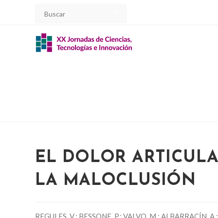
Ir
al
contenido
EL DOLOR ARTICULA
LA MALOCLUSIÓN
REGULES, V.; BESSONE, P.; VALVO, M.; ALBARRACÍN, A.