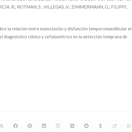
CÍA, R.; ROTMAN, S.; VILLEGAS, V.; ZIMMERMANN, G.; FILIPPI,
obre la relación entre maloclusión y disfunción temporomandibular e
l diagnóstico clínico y cefalométrico en la detección temprana de
Opens
Opens
Opens
Opens
Opens
Opens
Opens
Opens
Opens
O
in
in
in
in
in
in
in
in
in
in