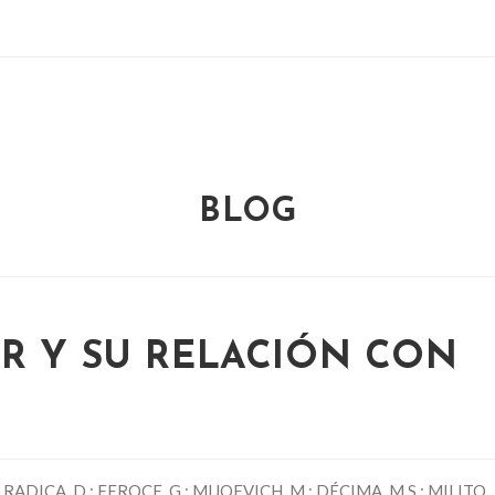
BLOG
R Y SU RELACIÓN CON
; RADICA, D.; FEROCE, G.; MIJOEVICH, M.; DÉCIMA, M.S.; MILITO,