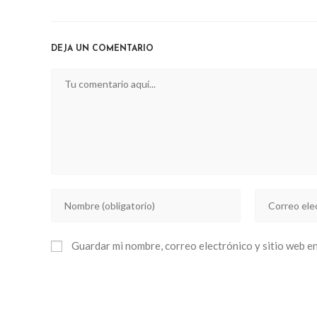
THIS
CONTENT
DEJA UN COMENTARIO
Comentario
Introducí
Introducí
tu
tu
nombre
dirección
Guardar mi nombre, correo electrónico y sitio web e
o
de
nombre
correo
de
electrónico
usuario
para