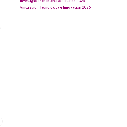
Investigaciones Interdisciplinarias 2025
Vinculación Tecnológica e Innovación 2025
n
pens