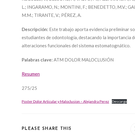
L.; INGARAMO, N.; MONTINI, F.; BENEDETTO, M.V.; GAR
M.M.; TIRANTE, V.; PÉREZ, A.
Descripción:
Este trabajo aporta evidencia preliminar s
estudiantes de odontología, destacando la importancia de
alteraciones funcionales del sistema estomatognático.
Palabras clave:
ATM DOLOR MALOCLUSIÓN
Resumen
275/25
Poster Dolor Articular y Maloclusion – Alejandra Perez
Descarga
SHARE
PLEASE SHARE THIS