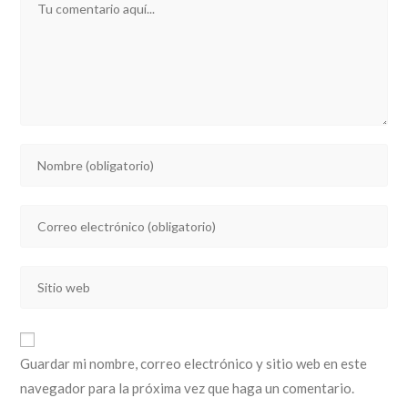
Introducí
tu
nombre
Introducí
o
tu
nombre
dirección
de
Introducí
de
usuario
la
correo
para
URL
electrónico
comentar
de
para
Guardar mi nombre, correo electrónico y sitio web en este
tu
comentar
navegador para la próxima vez que haga un comentario.
sitio