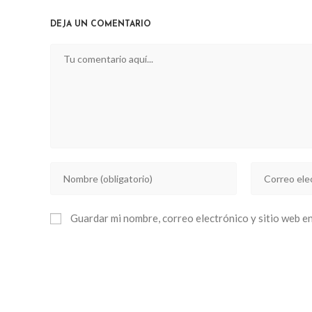
CONTENT
DEJA UN COMENTARIO
Comentario
Introducí
Introducí
tu
tu
nombre
dirección
Guardar mi nombre, correo electrónico y sitio web e
o
de
nombre
correo
de
electrónico
usuario
para
para
comentar
comentar