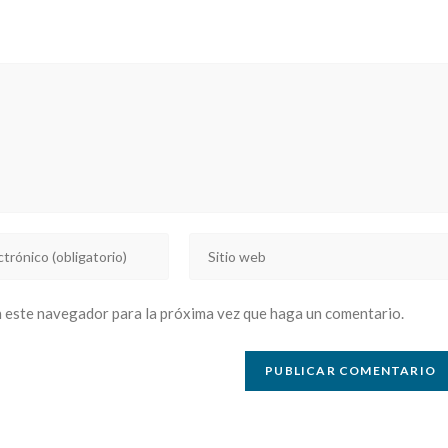
window
window
window
window
window
window
window
window
window
w
Introducí
la
URL
n este navegador para la próxima vez que haga un comentario.
de
tu
sitio
web
(opcional)