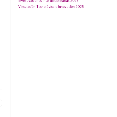
Investigaciones Interdisciplinarias 2025
Vinculación Tecnológica e Innovación 2025
pens
ew