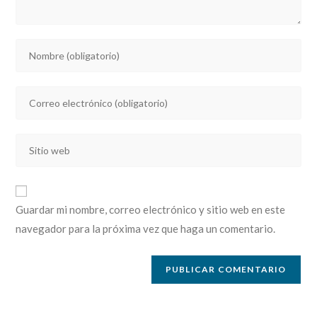
Introducí
tu
nombre
Introducí
o
tu
nombre
dirección
de
Introducí
de
usuario
la
correo
para
URL
electrónico
comentar
de
para
Guardar mi nombre, correo electrónico y sitio web en este
tu
comentar
navegador para la próxima vez que haga un comentario.
sitio
web
(opcional)