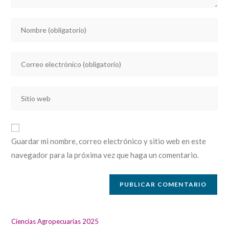
Introducí
tu
nombre
Introducí
o
tu
nombre
dirección
de
Introducí
de
usuario
la
correo
para
URL
electrónico
comentar
de
para
Guardar mi nombre, correo electrónico y sitio web en este
tu
comentar
navegador para la próxima vez que haga un comentario.
sitio
web
(opcional)
Ciencias Agropecuarias 2025