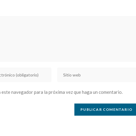
Introducí
la
URL
n este navegador para la próxima vez que haga un comentario.
de
tu
sitio
web
(opcional)