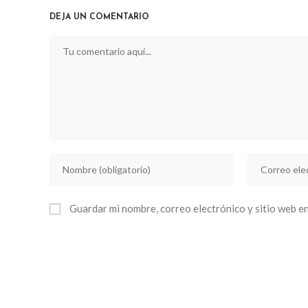
CONTENT
DEJA UN COMENTARIO
Comentario
Introducí
Introducí
tu
tu
nombre
dirección
Guardar mi nombre, correo electrónico y sitio web e
o
de
nombre
correo
de
electrónico
usuario
para
para
comentar
comentar