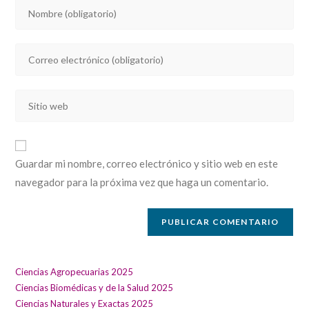
Introducí
tu
nombre
Introducí
o
tu
nombre
dirección
de
Introducí
de
usuario
la
correo
para
URL
electrónico
comentar
de
para
Guardar mi nombre, correo electrónico y sitio web en este
tu
comentar
navegador para la próxima vez que haga un comentario.
sitio
web
(opcional)
Ciencias Agropecuarias 2025
Ciencias Biomédicas y de la Salud 2025
Ciencias Naturales y Exactas 2025