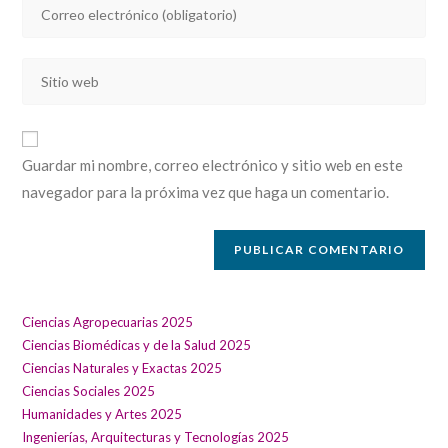
Introducí
o
tu
nombre
dirección
de
Introducí
de
usuario
la
correo
para
URL
electrónico
comentar
de
para
Guardar mi nombre, correo electrónico y sitio web en este
tu
comentar
navegador para la próxima vez que haga un comentario.
sitio
web
(opcional)
Ciencias Agropecuarias 2025
Ciencias Biomédicas y de la Salud 2025
Ciencias Naturales y Exactas 2025
Ciencias Sociales 2025
Humanidades y Artes 2025
Ingenierías, Arquitecturas y Tecnologías 2025