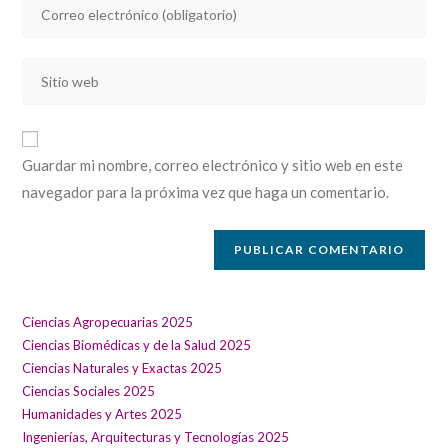
Introducí
o
tu
nombre
dirección
de
Introducí
de
usuario
la
correo
para
URL
electrónico
comentar
de
para
Guardar mi nombre, correo electrónico y sitio web en este
tu
comentar
navegador para la próxima vez que haga un comentario.
sitio
web
(opcional)
Ciencias Agropecuarias 2025
Ciencias Biomédicas y de la Salud 2025
Ciencias Naturales y Exactas 2025
Ciencias Sociales 2025
Humanidades y Artes 2025
Ingenierías, Arquitecturas y Tecnologías 2025