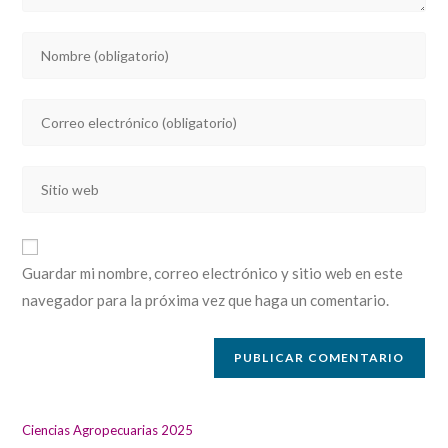
Introducí
tu
nombre
Introducí
o
tu
nombre
dirección
de
Introducí
de
usuario
la
correo
para
URL
electrónico
comentar
de
para
Guardar mi nombre, correo electrónico y sitio web en este
tu
comentar
navegador para la próxima vez que haga un comentario.
sitio
web
(opcional)
Ciencias Agropecuarias 2025